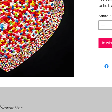
artist
Aantal
*
In w
Newsletter