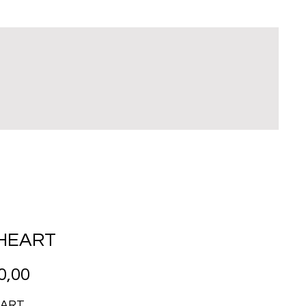
HEART
Prijs
0,00
EART