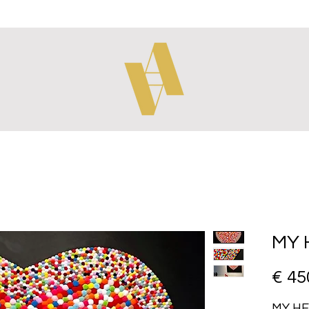
MY 
€ 45
MY H